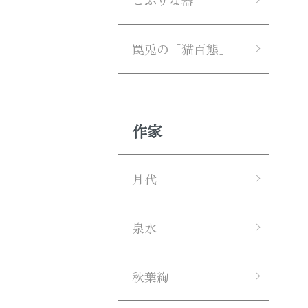
こぶりな器
罠兎の「猫百態」
作家
月代
泉水
秋葉絢