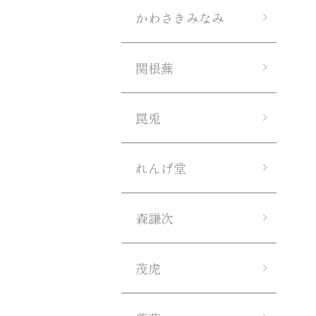
かわさきみなみ
関根蕪
罠兎
れんげ堂
森謙次
茂虎