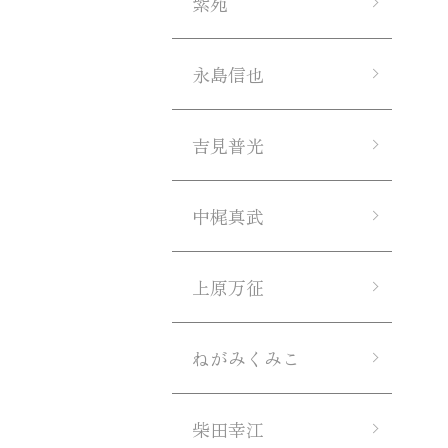
紫苑
永島信也
吉見普光
中梶真武
上原万征
ねがみくみこ
柴田幸江