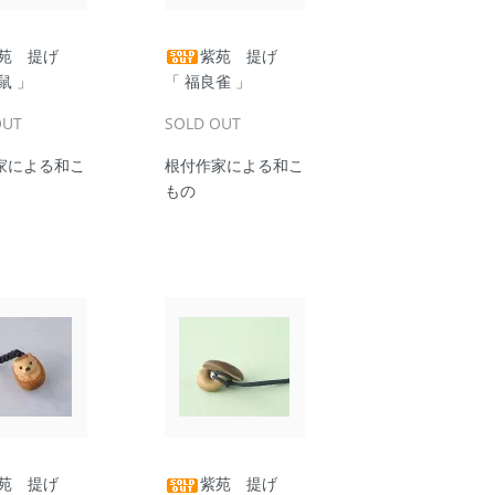
苑 提げ
紫苑 提げ
鼠 」
「 福良雀 」
OUT
SOLD OUT
家による和こ
根付作家による和こ
もの
苑 提げ
紫苑 提げ