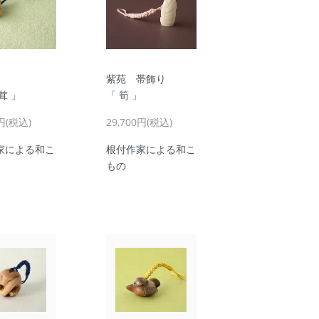
紫苑 帯飾り
茸 」
「 筍 」
0円(税込)
29,700円(税込)
家による和こ
根付作家による和こ
もの