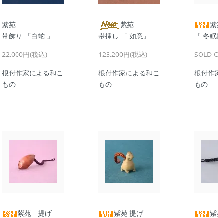
紫苑
紫苑
紫
帯飾り 「白蛇 」
帯挿し 「 如意」
「 冬眠
22,000円(税込)
123,200円(税込)
SOLD 
根付作家による和こ
根付作家による和こ
根付作
もの
もの
もの
紫苑 提げ
紫苑 提げ
紫