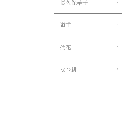
長久保華子
道甫
孺花
なつ緋
ショッピングガイド