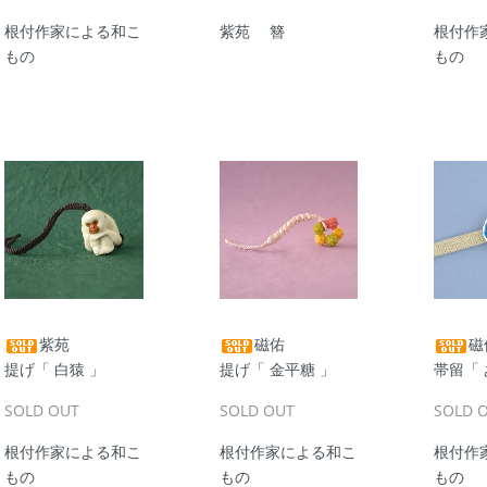
根付作家による和こ
紫苑 簪
根付作
もの
もの
紫苑
磁佑
磁
提げ「 白猿 」
提げ「 金平糖 」
帯留「 
SOLD OUT
SOLD OUT
SOLD 
根付作家による和こ
根付作家による和こ
根付作
もの
もの
もの