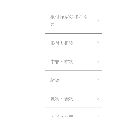
根付作家の和こも
の
根付と提物
巾着・布物
緒締
置物・蓋物