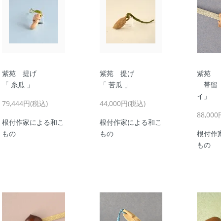
紫苑 提げ
紫苑 提げ
紫苑
「 糸瓜 」
「 苦瓜 」
帯留「
イ」
79,444円(税込)
44,000円(税込)
88,00
根付作家による和こ
根付作家による和こ
もの
もの
根付作
もの