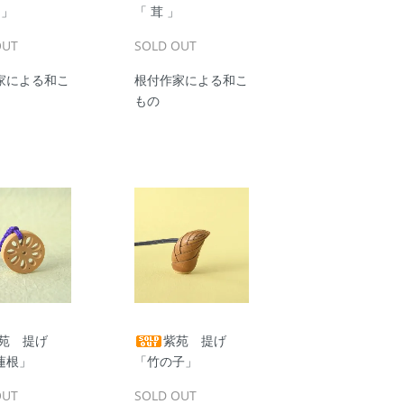
 」
「 茸 」
OUT
SOLD OUT
家による和こ
根付作家による和こ
もの
苑 提げ
紫苑 提げ
蓮根」
「竹の子」
OUT
SOLD OUT