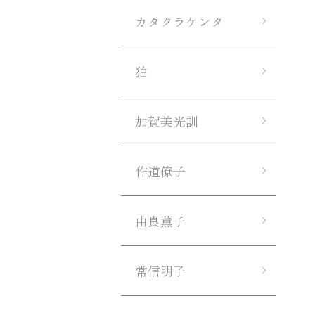
カタクラケンタ
狛
加賀美光訓
作道僚子
由良薫子
常信明子