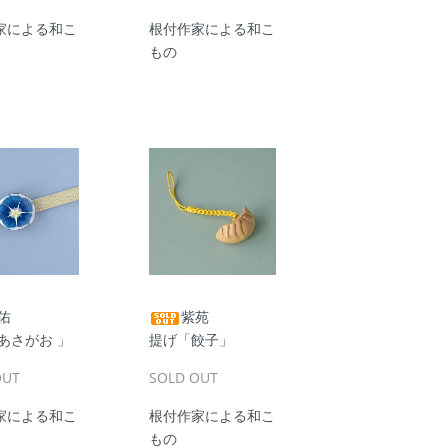
家による和こ
根付作家による和こ
もの
佑
紫苑
あさがお 」
提げ「餃子」
OUT
SOLD OUT
家による和こ
根付作家による和こ
もの