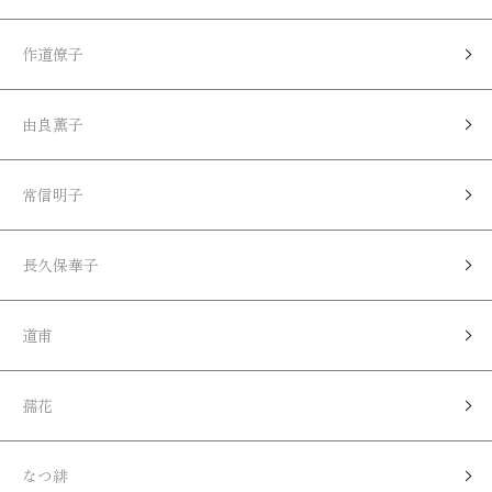
作道僚子
由良薫子
常信明子
長久保華子
道甫
孺花
なつ緋