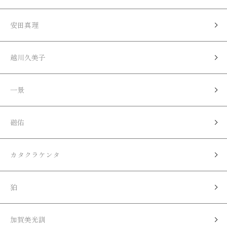
安田真理
越川久美子
一景
磁佑
カタクラケンタ
狛
加賀美光訓