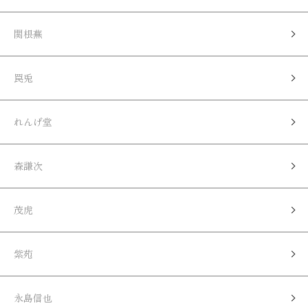
関根蕪
罠兎
れんげ堂
森謙次
茂虎
紫苑
永島信也