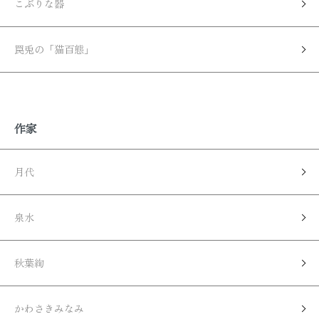
こぶりな器
罠兎の「猫百態」
作家
月代
泉水
秋葉絢
かわさきみなみ