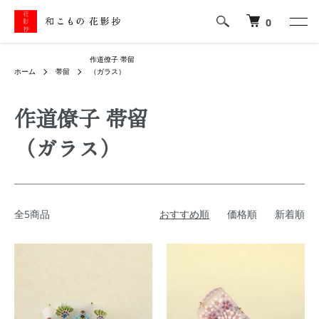
0
作道僚子 帯留
ホーム
帯留
（ガラス）
作道僚子 帯留
（ガラス）
全5商品
おすすめ順
価格順
新着順