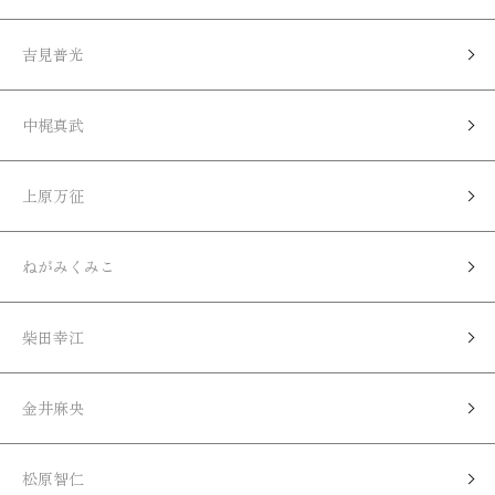
吉見普光
中梶真武
上原万征
ねがみくみこ
柴田幸江
金井麻央
松原智仁