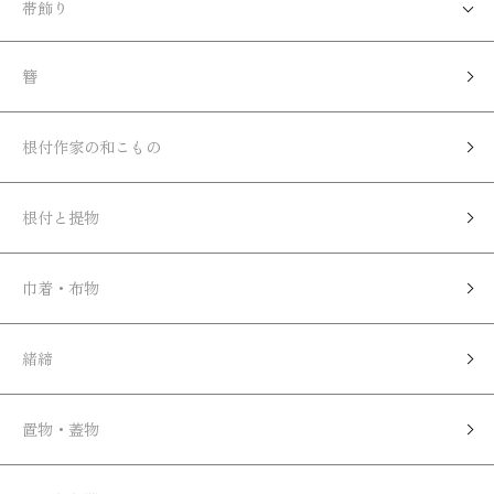
帯飾り
簪
根付作家の和こもの
根付と提物
巾着・布物
緒締
置物・蓋物