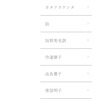
カタクラケンタ
狛
加賀美光訓
作道僚子
由良薫子
常信明子