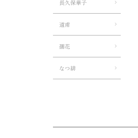
長久保華子
道甫
孺花
なつ緋
ショッピングガイド