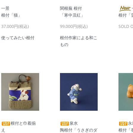
一景
関根蕪 根付
根付「猫」
「寒中丑紅」
根付「
37,000円(税込)
99,000円(税込)
SOLD 
使ってみたい根付
根付作家による和こ
もの
根付と巾着揃
泉水
永
え
陶根付「うさぎのダ
根付「