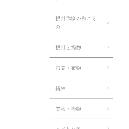
根付作家の和こも
の
根付と提物
巾着・布物
緒締
置物・蓋物