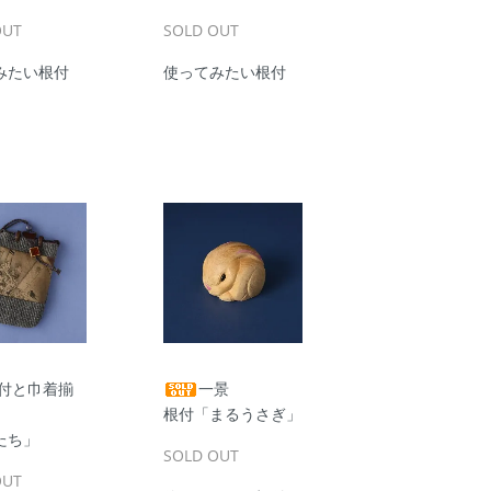
OUT
SOLD OUT
みたい根付
使ってみたい根付
付と巾着揃
一景
根付「まるうさぎ」
たち」
SOLD OUT
OUT