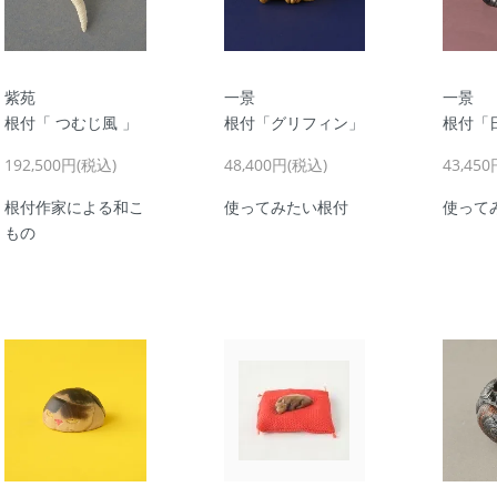
紫苑
一景
一景
根付「 つむじ風 」
根付「グリフィン」
根付「
192,500円(税込)
48,400円(税込)
43,45
根付作家による和こ
使ってみたい根付
使って
もの