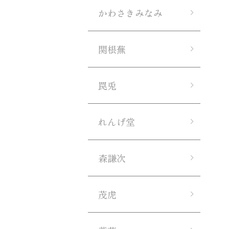
かわさきみなみ
関根蕪
罠兎
れんげ堂
森謙次
茂虎