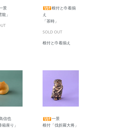
一景
根付と巾着揃
雲龍」
え
「茶時」
OUT
SOLD OUT
根付と巾着揃え
島信也
一景
香箱座り」
根付「伐折羅大将」