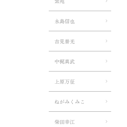
紫苑
永島信也
吉見普光
中梶真武
上原万征
ねがみくみこ
柴田幸江