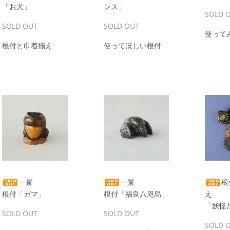
「お犬」
ンス」
SOLD 
SOLD OUT
SOLD OUT
使って
根付と巾着揃え
使ってほしい根付
一景
一景
根
根付「ガマ」
根付「福良八咫烏」
え
「妖怪
SOLD OUT
SOLD OUT
SOLD 