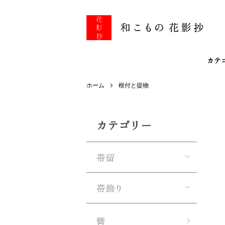
カテ
ホーム
根付と提物
カテゴリー
帯留
帯飾り
簪