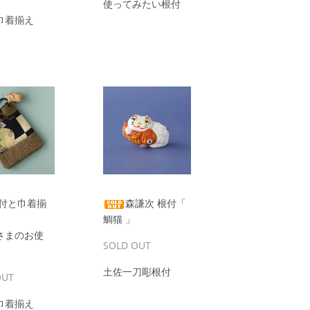
使ってみたい根付
巾着揃え
付と巾着揃
森謙次 根付「
鯛猫 」
さまのお使
SOLD OUT
土佐一刀彫根付
OUT
巾着揃え