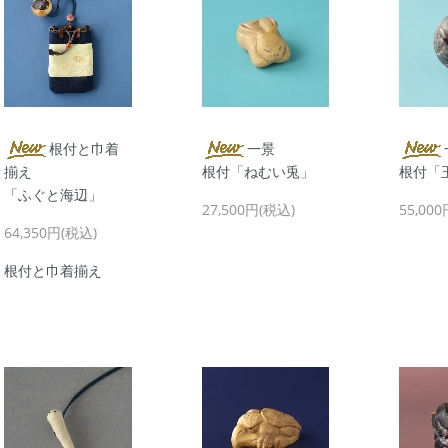
根付と巾着
一景
揃え
根付「ねむい兎」
根付「
「ふぐと海辺」
27,500円(税込)
55,00
64,350円(税込)
根付と巾着揃え