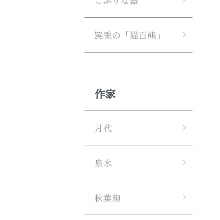
こぶりな器
罠兎の「猫百態」
作家
月代
泉水
秋葉絢