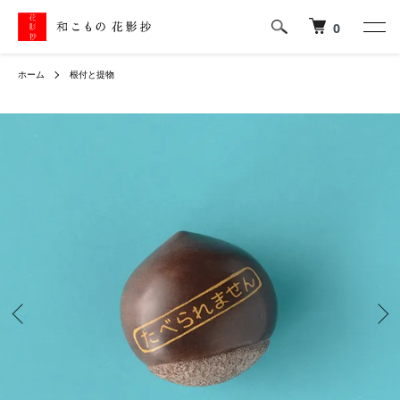
0
ホーム
根付と提物