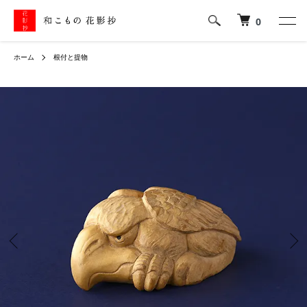
0
ホーム
根付と提物