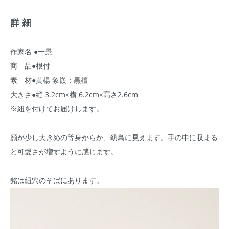
詳細
作家名 ●一景
商 品●根付
素 材●黄楊 象嵌：黒檀
大きさ●縦 3.2cm×横 6.2cm×高さ2.6cm
※紐を付けてお届けします。
顔が少し大きめの等身からか、幼鳥に見えます。手の中に収まる
と可愛さが増すように感じます。
銘は紐穴のそばにあります。