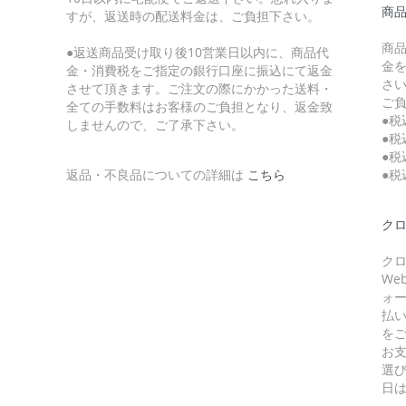
商
すが、返送時の配送料金は、ご負担下さい。
商
●返送商品受け取り後10営業日以内に、商品代
金
金・消費税をご指定の銀行口座に振込にて返金
さ
させて頂きます。ご注文の際にかかった送料・
ご
全ての手数料はお客様のご負担となり、返金致
●税
しませんので、ご了承下さい。
●税
●税
返品・不良品についての詳細は
こちら
●税
クロ
クロ
W
ォ
払
を
お
選
日