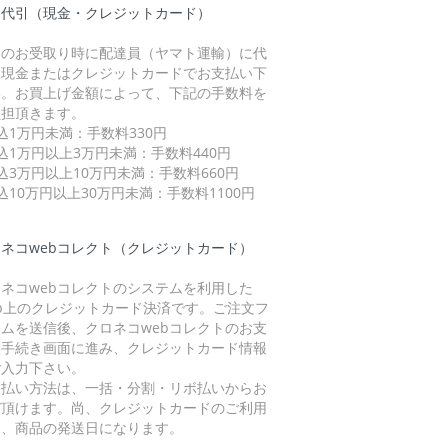
品代引（現金・クレジットカード）
品のお受取り時に配達員（ヤマト運輸）に代
を現金またはクレジットカードでお支払い下
い。お買上げ金額によって、下記の手数料を
負担頂きます。
込1万円未満：手数料330円
込1万円以上3万円未満：手数料440円
込3万円以上10万円未満：手数料660円
込10万円以上30万円未満：手数料1100円
ネコwebコレクト（クレジットカード）
ネコwebコレクトのシステムを利用した
eb上のクレジットカード決済です。ご注文フ
ームを送信後、クロネコwebコレクトのお支
い手続き画面に進み、クレジットカード情報
ご入力下さい。
支払い方法は、一括・分割・リボ払いからお
び頂けます。尚、クレジットカードのご利用
は、商品の発送日になります。