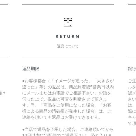
RETURN
返品について
返品期限
銀
●お客様都合（「イメージが違った」「大きさが
ご
違った」等）の返品は、商品到着後5営業日以内
ル
頂け
にメールまたはお電話でご相談下さい。お話を
認
伺った上で、返品の可否を判断させて頂きま
さ
す。尚、「商品をご使用になった場合」「お客
は
様による商品の汚破損が発生した場合」は、ご
際
連絡を頂いても返品はお受けできません。
キ
て
●当店で返品を了承した場合、ご連絡頂いてから
10日以内に宅配便でご返送下さい。恐れ入りま