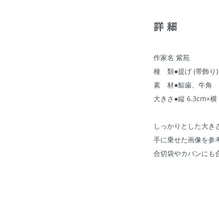
詳細
作家名 紫苑
種 類●提げ (帯飾り)
素 材●鯨歯、牛角
大きさ●縦 6.3cm×横 
しっかりとした大き
手に乗せた画像を参
合切袋やカバンにも