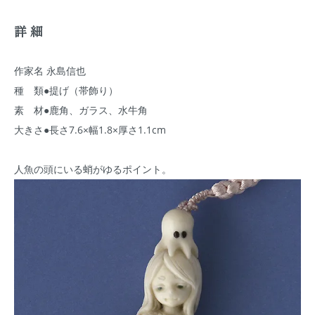
詳細
作家名 永島信也
種 類●提げ（帯飾り）
素 材●鹿角、ガラス、水牛角
大きさ●長さ7.6×幅1.8×厚さ1.1cm
人魚の頭にいる蛸がゆるポイント。