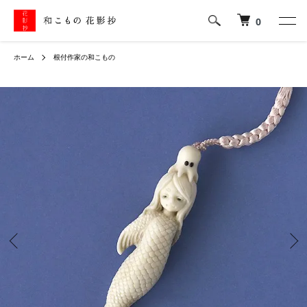
0
ホーム
根付作家の和こもの