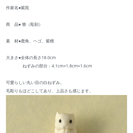
作家名●紫苑
商 品● 簪（彫刻）
素 材●鹿角、ヘゴ、紫檀
大きさ●全体の長さ18.0cm
ねずみの部分：4.1cm×1.8cm×1.6cm
可愛らしい丸い目の白ねずみ。
毛彫りもほどこしてあり、上品さも感じます。