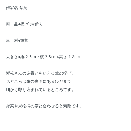
作家名 紫苑
商 品●提げ (帯飾り)
素 材●黄楊
大きさ●縦 2.3cm×横 2.3cm×高さ 1.8cm
紫苑さんの定番ともいえる茸の提げ。
見どころは傘の裏側にあるひだまで
細かく彫り込まれているところです。
野菜や果物柄の帯と合わせると素敵です。