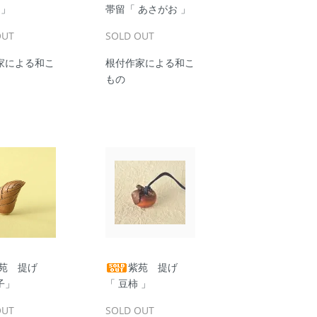
 」
帯留「 あさがお 」
OUT
SOLD OUT
家による和こ
根付作家による和こ
もの
苑 提げ
紫苑 提げ
子」
「 豆柿 」
OUT
SOLD OUT