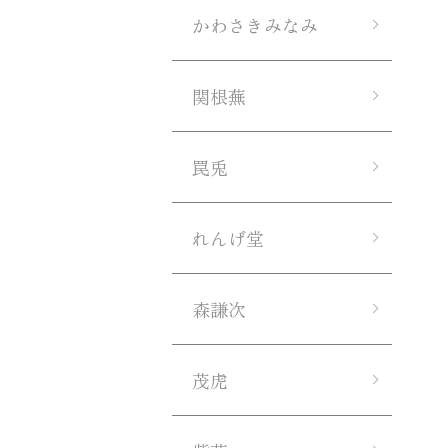
かわさきみなみ
関根蕪
罠兎
れんげ堂
森謙次
茂虎