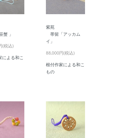
紫苑
笹蟹 」
帯留「アッカム
イ」
0円(税込)
88,000円(税込)
家による和こ
根付作家による和こ
もの