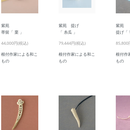
紫苑
紫苑 提げ
紫苑
帯留「 栗 」
「 糸瓜 」
提げ「 
44,000円(税込)
79,444円(税込)
85,80
根付作家による和こ
根付作家による和こ
根付作
もの
もの
もの