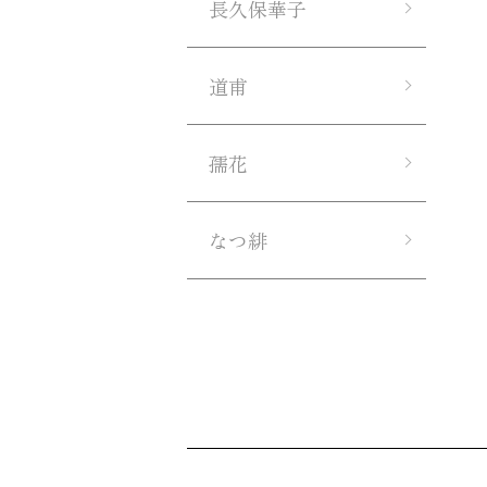
長久保華子
道甫
孺花
なつ緋
ショッピングガイド