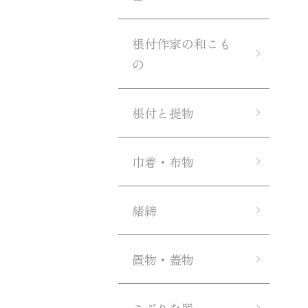
根付作家の和こも
の
根付と提物
巾着・布物
緒締
置物・蓋物