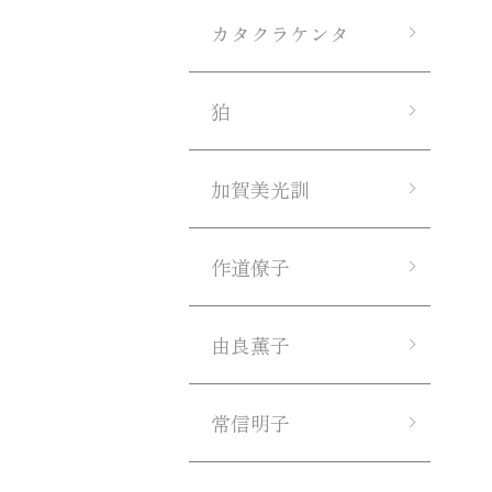
カタクラケンタ
狛
加賀美光訓
作道僚子
由良薫子
常信明子