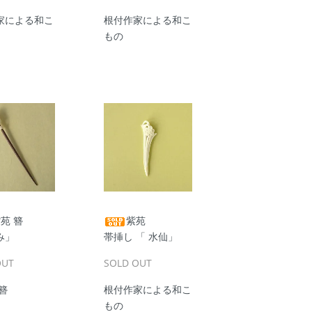
家による和こ
根付作家による和こ
もの
苑 簪
紫苑
み」
帯挿し 「 水仙」
OUT
SOLD OUT
簪
根付作家による和こ
もの