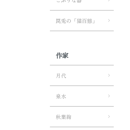
こぶりな器
罠兎の「猫百態」
作家
月代
泉水
秋葉絢