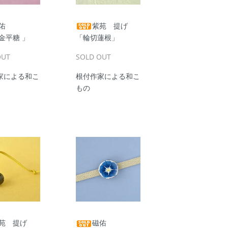
佑
紫苑 提げ
金平糖 」
「輪切蓮根」
OUT
SOLD OUT
家による和こ
根付作家による和こ
もの
苑 提げ
磁佑