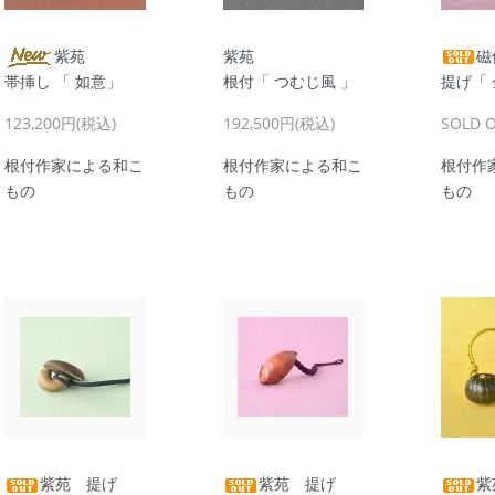
紫苑
紫苑
磁
帯挿し 「 如意」
根付「 つむじ風 」
提げ「 
123,200円(税込)
192,500円(税込)
SOLD 
根付作家による和こ
根付作家による和こ
根付作
もの
もの
もの
紫苑 提げ
紫苑 提げ
紫