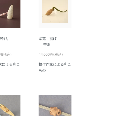
帯飾り
紫苑 提げ
」
「 苦瓜 」
0円(税込)
44,000円(税込)
家による和こ
根付作家による和こ
もの