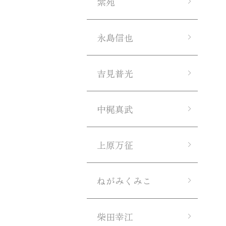
紫苑
永島信也
吉見普光
中梶真武
上原万征
ねがみくみこ
柴田幸江