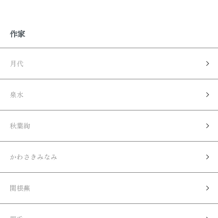
作家
月代
泉水
秋葉絢
かわさきみなみ
関根蕪