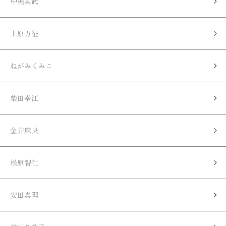
中梶真武
上原万征
ねがみくみこ
柴田幸江
金井麻央
松原智仁
安田真理