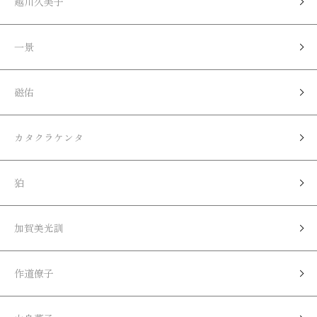
越川久美子
一景
磁佑
カタクラケンタ
狛
加賀美光訓
作道僚子