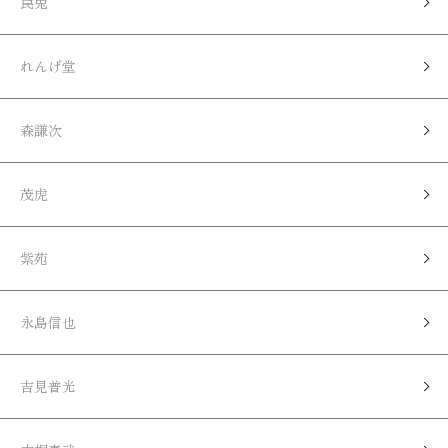
罠兎
れんげ堂
森謙次
茂虎
紫苑
永島信也
吉見普光