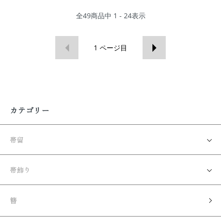
全
49
商品中
1 - 24
表示
1
ページ目
カテゴリー
帯留
帯飾り
簪