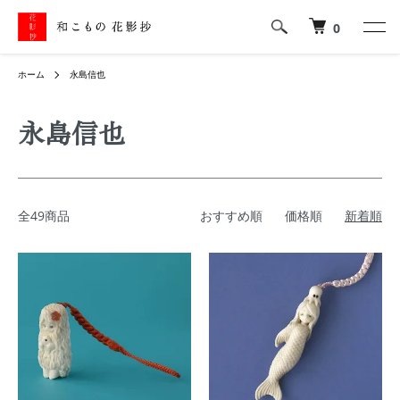
0
ホーム
永島信也
永島信也
全49商品
おすすめ順
価格順
新着順