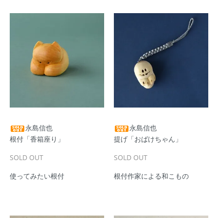
永島信也
永島信也
根付「香箱座り」
提げ「おばけちゃん」
SOLD OUT
SOLD OUT
使ってみたい根付
根付作家による和こもの