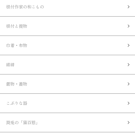
根付作家の和こもの
根付と提物
巾着・布物
緒締
置物・蓋物
こぶりな器
罠兎の「猫百態」