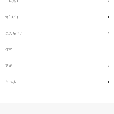
由良薫子
常信明子
長久保華子
道甫
孺花
なつ緋