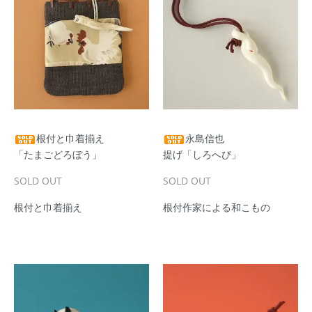
根付と巾着揃え
永島信也
「たまごどろぼう」
提げ「しろへび」
SOLD OUT
SOLD OUT
根付と巾着揃え
根付作家による和こもの