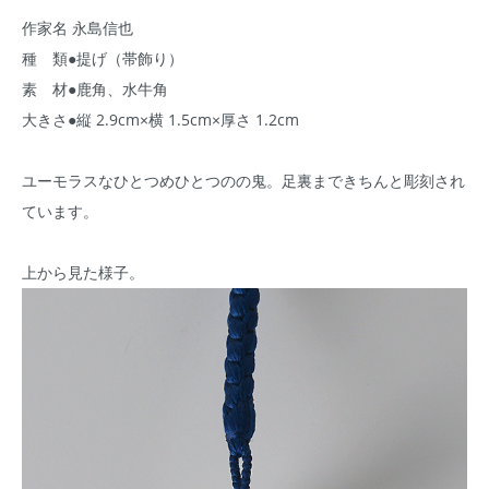
作家名 永島信也
種 類●提げ（帯飾り）
素 材●鹿角、水牛角
大きさ●縦 2.9cm×横 1.5cm×厚さ 1.2cm
ユーモラスなひとつめひとつのの鬼。足裏まできちんと彫刻され
ています。
上から見た様子。