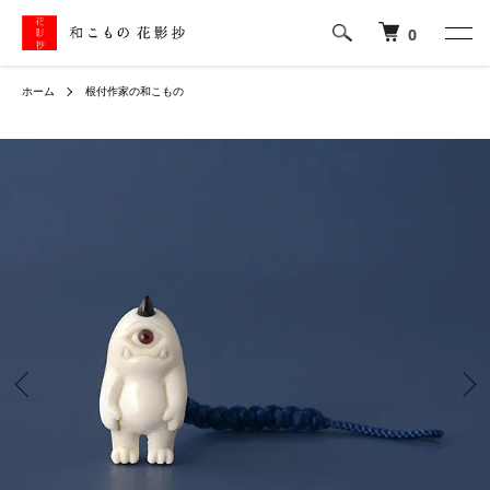
0
ホーム
根付作家の和こもの