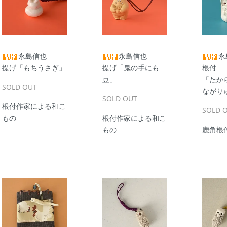
永島信也
永島信也
永
提げ「もちうさぎ」
提げ「鬼の手にも
根付
豆」
「たか
SOLD OUT
ながり
SOLD OUT
根付作家による和こ
SOLD 
もの
根付作家による和こ
もの
鹿角根