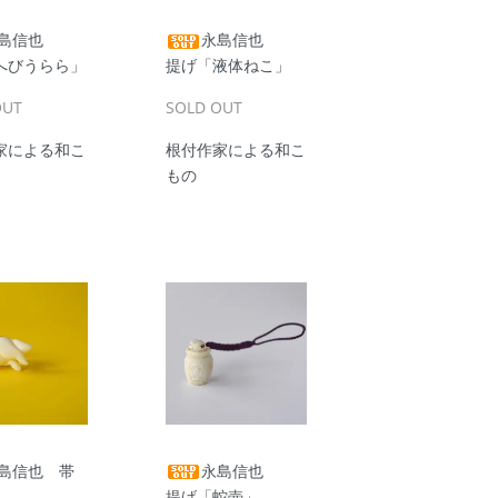
島信也
永島信也
へびうらら」
提げ「液体ねこ」
OUT
SOLD OUT
家による和こ
根付作家による和こ
もの
島信也 帯
永島信也
提げ「蛇壺」