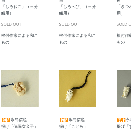
「しろねこ」（三分
「しろへび」（三分
「きつ
紐用）
紐用）
用）
SOLD OUT
SOLD OUT
SOLD 
根付作家による和こ
根付作家による和こ
根付作
もの
もの
もの
永島信也
永島信也
永
提げ「傀儡女金子」
提げ「こどら」
提げ「