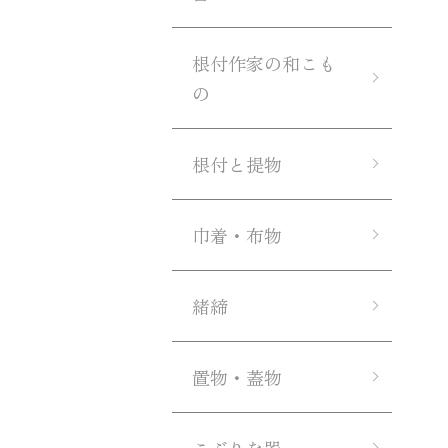
根付作家の和こも
の
根付と提物
巾着・布物
緒締
置物・蓋物