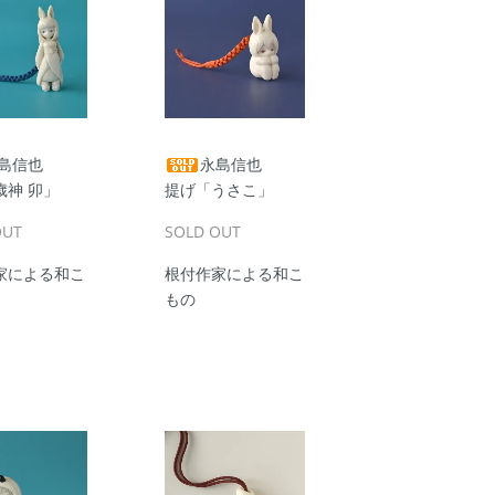
島信也
永島信也
歳神 卯」
提げ「うさこ」
OUT
SOLD OUT
家による和こ
根付作家による和こ
もの