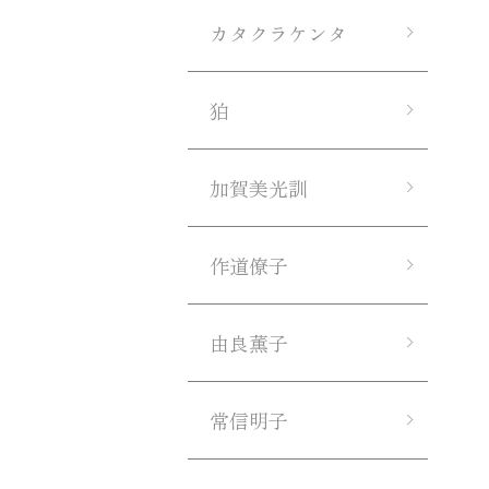
カタクラケンタ
狛
加賀美光訓
作道僚子
由良薫子
常信明子