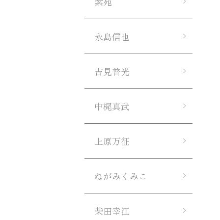
紫苑
永島信也
吉見普光
中梶真武
上原万征
ねがみくみこ
柴田幸江