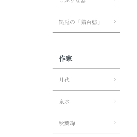
こぶりな器
罠兎の「猫百態」
作家
月代
泉水
秋葉絢