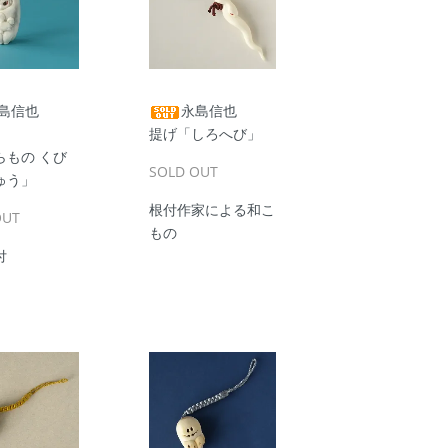
島信也
永島信也
提げ「しろへび」
らもの くび
SOLD OUT
ゅう」
根付作家による和こ
OUT
もの
付