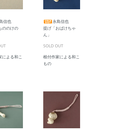
島信也
永島信也
もののけの
提げ「おばけちゃ
ん」
OUT
SOLD OUT
家による和こ
根付作家による和こ
もの