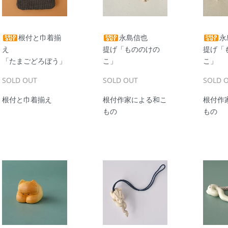
根付と巾着揃
永島信也
永
え
提げ「もののけの
提げ「
「たまごどろぼう」
こ」
こ」
SOLD OUT
SOLD OUT
SOLD 
根付と巾着揃え
根付作家による和こ
根付作
もの
もの