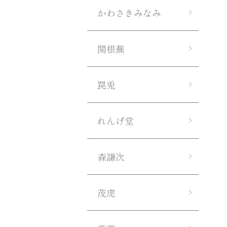
かわさきみなみ
関根蕪
罠兎
れんげ堂
森謙次
茂虎