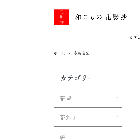
カテ
ホーム
永島信也
カテゴリー
帯留
帯飾り
簪