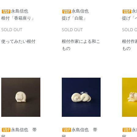
永島信也
永島信也
永
根付「香箱座り」
提げ「白龍」
提げ「
SOLD OUT
SOLD OUT
SOLD 
使ってみたい根付
根付作家による和こ
根付作
もの
もの
永島信也 帯
永島信也 帯
永
留
留
留