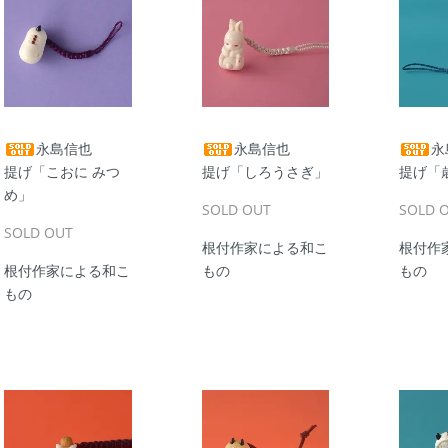
永島信也
永島信也
永
提げ「こおに みつ
提げ「しろうさぎ」
提げ「
め」
SOLD OUT
SOLD 
SOLD OUT
根付作家による和こ
根付作
根付作家による和こ
もの
もの
もの