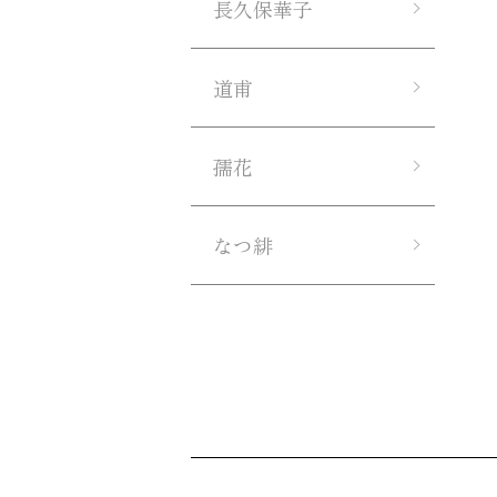
長久保華子
道甫
孺花
なつ緋
ショッピングガイド