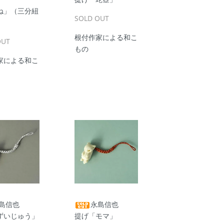
ね」（三分紐
SOLD OUT
根付作家による和こ
OUT
もの
家による和こ
島信也
永島信也
ずいじゅう」
提げ「モマ」