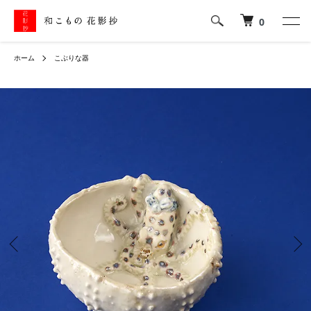
0
ホーム
こぶりな器