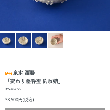
泉水 酒器
「変わり差呑盃 豹紋蛸」
izm23050706
38,500円(税込)