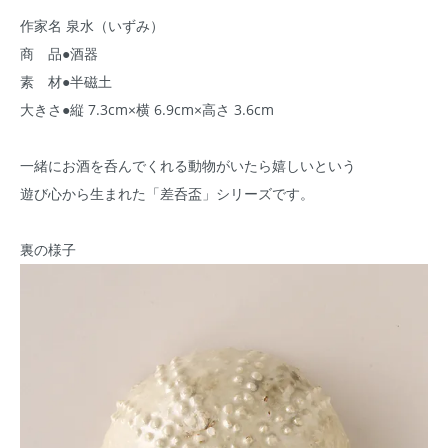
作家名 泉水（いずみ）
商 品●酒器
素 材●半磁土
大きさ●縦 7.3cm×横 6.9cm×高さ 3.6cm
一緒にお酒を呑んでくれる動物がいたら嬉しいという
遊び心から生まれた「差呑盃」シリーズです。
裏の様子