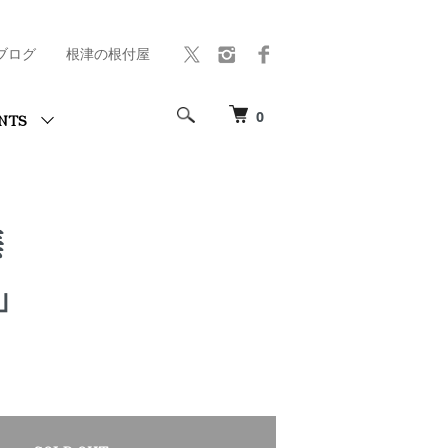
ブログ
根津の根付屋
0
NTS
蕪
」