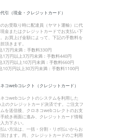
品代引（現金・クレジットカード）
品のお受取り時に配達員（ヤマト運輸）に代
を現金またはクレジットカードでお支払い下
い。お買上げ金額によって、下記の手数料を
負担頂きます。
込1万円未満：手数料330円
込1万円以上3万円未満：手数料440円
込3万円以上10万円未満：手数料660円
込10万円以上30万円未満：手数料1100円
ネコwebコレクト（クレジットカード）
ネコwebコレクトのシステムを利用した
eb上のクレジットカード決済です。ご注文フ
ームを送信後、クロネコwebコレクトのお支
い手続き画面に進み、クレジットカード情報
ご入力下さい。
支払い方法は、一括・分割・リボ払いからお
び頂けます。尚、クレジットカードのご利用