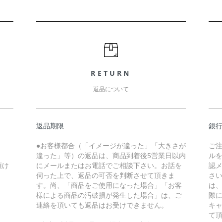
RETURN
返品について
返品期限
銀
●お客様都合（「イメージが違った」「大きさが
ご
違った」等）の返品は、商品到着後5営業日以内
ル
頂け
にメールまたはお電話でご相談下さい。お話を
認
伺った上で、返品の可否を判断させて頂きま
さ
す。尚、「商品をご使用になった場合」「お客
は
様による商品の汚破損が発生した場合」は、ご
際
連絡を頂いても返品はお受けできません。
キ
て