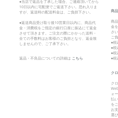
●当店で返品を了承した場合、ご連絡頂いてから
10日以内に宅配便でご返送下さい。恐れ入りま
商
すが、返送時の配送料金は、ご負担下さい。
商
●返送商品受け取り後10営業日以内に、商品代
金
金・消費税をご指定の銀行口座に振込にて返金
さ
させて頂きます。ご注文の際にかかった送料・
ご
全ての手数料はお客様のご負担となり、返金致
●税
しませんので、ご了承下さい。
●税
●税
返品・不良品についての詳細は
こちら
●税
クロ
クロ
W
ォ
払
を
お
選