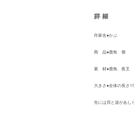
詳細
作家名●かぶ
商 品●鹿角 簪
素 材●鹿角、夜叉
大きさ●全体の長さ15
先には貝と波があし