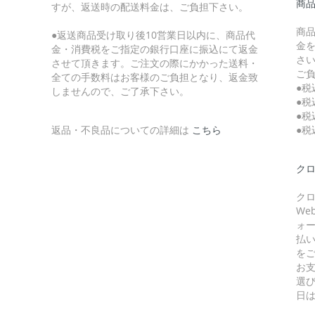
商
すが、返送時の配送料金は、ご負担下さい。
商
●返送商品受け取り後10営業日以内に、商品代
金
金・消費税をご指定の銀行口座に振込にて返金
さ
させて頂きます。ご注文の際にかかった送料・
ご
全ての手数料はお客様のご負担となり、返金致
●税
しませんので、ご了承下さい。
●税
●税
返品・不良品についての詳細は
こちら
●税
クロ
クロ
W
ォ
払
を
お
選
日