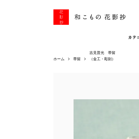
カテ
吉見普光 帯留
ホーム
帯留
（金工・彫刻）