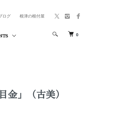
ブログ
根津の根付屋
0
NTS
目金」（古美）