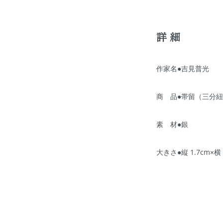
詳細
作家名●吉見普光
商 品●帯留（三分
素 材●銀
大きさ●縦 1.7cm×横 