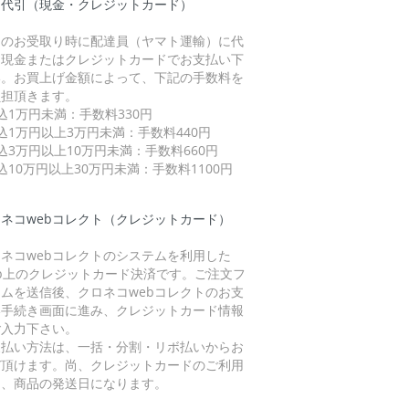
品代引（現金・クレジットカード）
品のお受取り時に配達員（ヤマト運輸）に代
を現金またはクレジットカードでお支払い下
い。お買上げ金額によって、下記の手数料を
負担頂きます。
込1万円未満：手数料330円
込1万円以上3万円未満：手数料440円
込3万円以上10万円未満：手数料660円
込10万円以上30万円未満：手数料1100円
ネコwebコレクト（クレジットカード）
ネコwebコレクトのシステムを利用した
eb上のクレジットカード決済です。ご注文フ
ームを送信後、クロネコwebコレクトのお支
い手続き画面に進み、クレジットカード情報
ご入力下さい。
支払い方法は、一括・分割・リボ払いからお
び頂けます。尚、クレジットカードのご利用
は、商品の発送日になります。