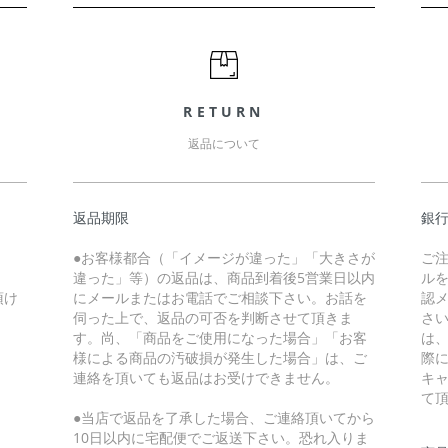
RETURN
返品について
返品期限
銀
●お客様都合（「イメージが違った」「大きさが
ご
違った」等）の返品は、商品到着後5営業日以内
ル
頂け
にメールまたはお電話でご相談下さい。お話を
認
伺った上で、返品の可否を判断させて頂きま
さ
す。尚、「商品をご使用になった場合」「お客
は
様による商品の汚破損が発生した場合」は、ご
際
連絡を頂いても返品はお受けできません。
キ
て
●当店で返品を了承した場合、ご連絡頂いてから
10日以内に宅配便でご返送下さい。恐れ入りま