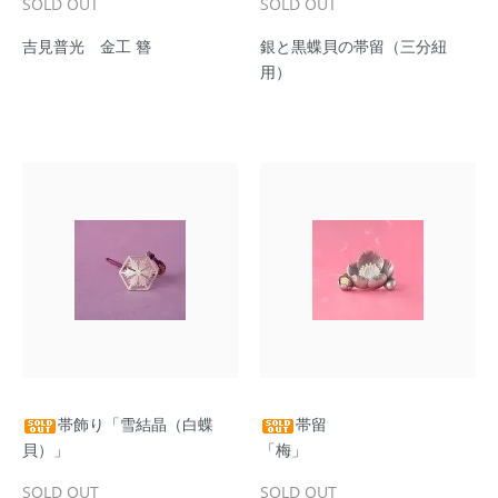
SOLD OUT
SOLD OUT
吉見普光 金工 簪
銀と黒蝶貝の帯留（三分紐
用）
帯飾り「雪結晶（白蝶
帯留
貝）」
「梅」
SOLD OUT
SOLD OUT