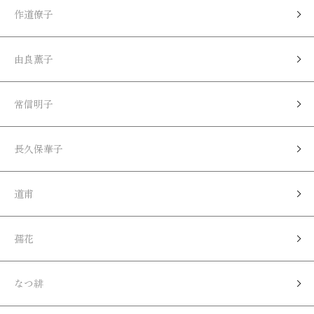
作道僚子
由良薫子
常信明子
長久保華子
道甫
孺花
なつ緋