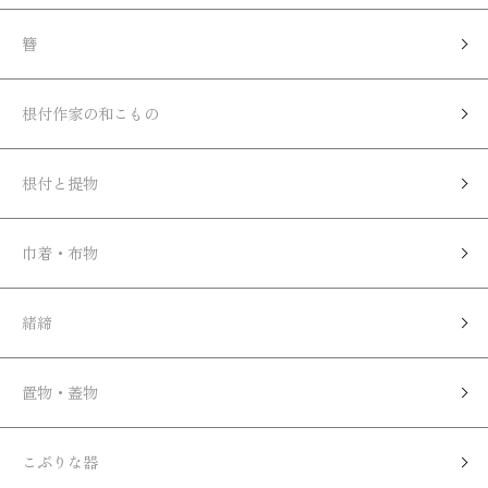
簪
根付作家の和こもの
根付と提物
巾着・布物
緒締
置物・蓋物
こぶりな器