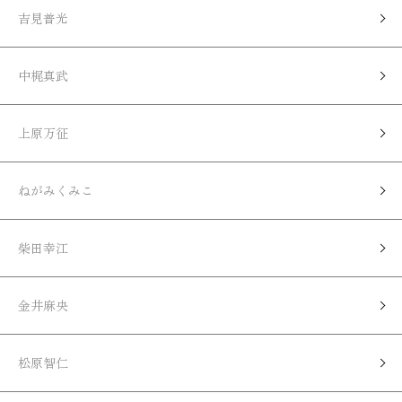
吉見普光
中梶真武
上原万征
ねがみくみこ
柴田幸江
金井麻央
松原智仁