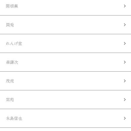
関根蕪
罠兎
れんげ堂
森謙次
茂虎
紫苑
永島信也