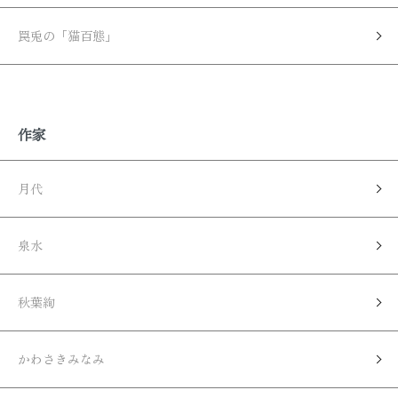
罠兎の「猫百態」
作家
月代
泉水
秋葉絢
かわさきみなみ