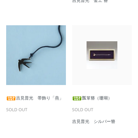
吉見普光 金工 簪
吉見普光 帯飾り「燕」
瓢箪簪（珊瑚）
SOLD OUT
SOLD OUT
吉見普光 シルバー簪