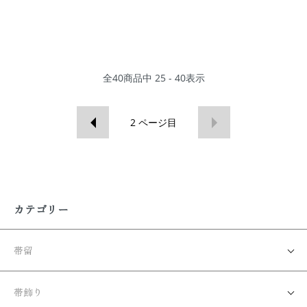
全
40
商品中
25 - 40
表示
2
ページ目
カテゴリー
帯留
帯飾り