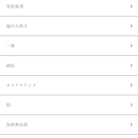
安田真理
越川久美子
一景
磁佑
カタクラケンタ
狛
加賀美光訓