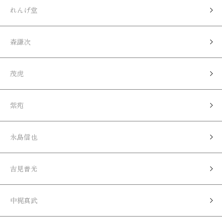
れんげ堂
森謙次
茂虎
紫苑
永島信也
吉見普光
中梶真武