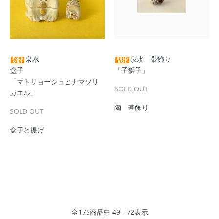
泉水
泉水 帯飾り
盒子
「子獅子」
「マトリョーシュヒナマツリ
SOLD OUT
カエル」
陶 帯飾り
SOLD OUT
盒子と提げ
全
175
商品中
49 - 72
表示