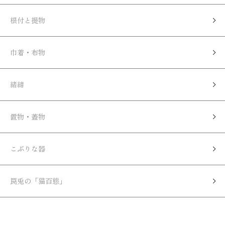
根付と提物
巾着・布物
緒締
置物・蓋物
こぶりな器
罠兎の「猫百態」