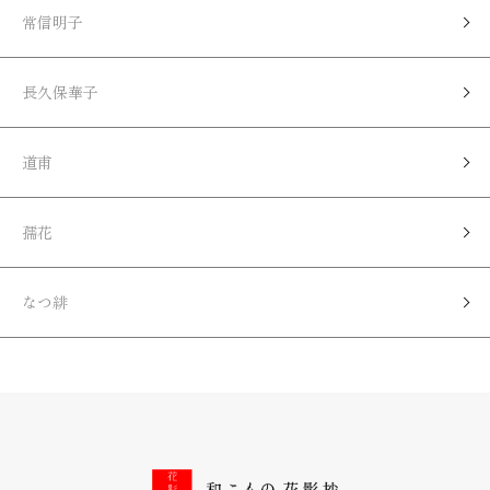
常信明子
長久保華子
道甫
孺花
なつ緋