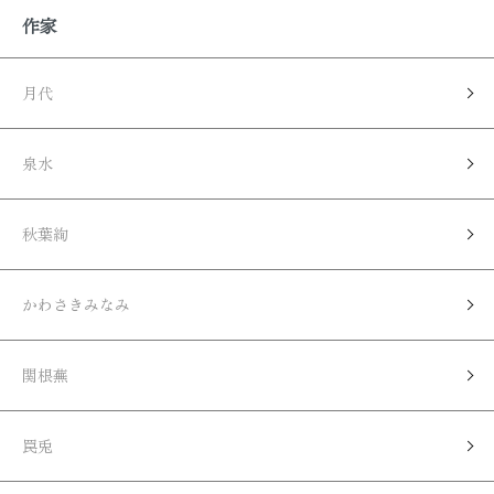
作家
月代
泉水
秋葉絢
かわさきみなみ
関根蕪
罠兎