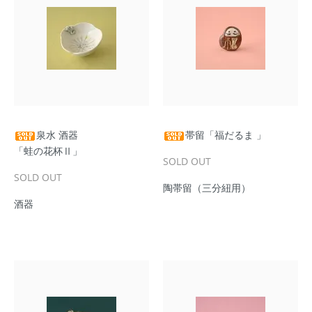
泉水 酒器
帯留「福だるま 」
「蛙の花杯Ⅱ」
SOLD OUT
SOLD OUT
陶帯留（三分紐用）
酒器