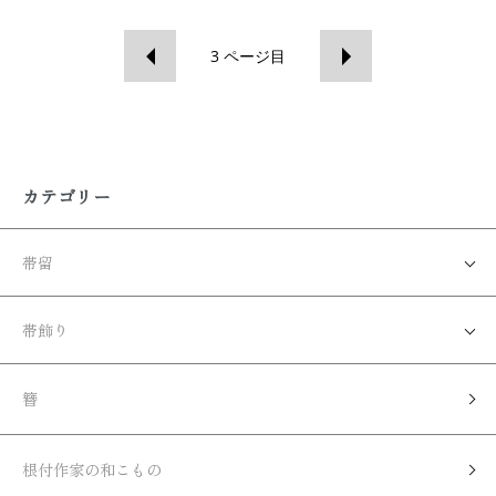
3
ページ目
カテゴリー
帯留
帯飾り
簪
根付作家の和こもの