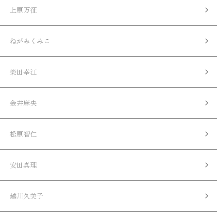
上原万征
ねがみくみこ
柴田幸江
金井麻央
松原智仁
安田真理
越川久美子