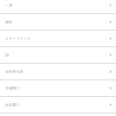
一景
磁佑
カタクラケンタ
狛
加賀美光訓
作道僚子
由良薫子