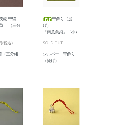
茂虎 帯留
帯飾り（提
萄 」（三分
げ）
「南瓜急須」（小）
0円(税込)
SOLD OUT
留（三分紐
シルバー 帯飾り
（提げ）