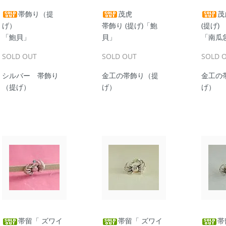
帯飾り（提
茂虎
茂
げ）
帯飾り (提げ)「鮑
(提げ)
「鮑貝」
貝」
「南瓜
SOLD OUT
SOLD OUT
SOLD 
シルバー 帯飾り
金工の帯飾り（提
金工の
（提げ）
げ）
げ）
帯留「 ズワイ
帯留「 ズワイ
帯