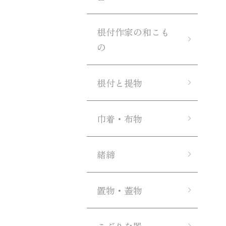
根付作家の和こも
の
根付と提物
巾着・布物
緒締
置物・蓋物