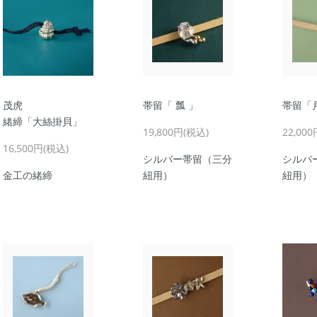
茂虎
帯留「 瓢 」
帯留「
緒締「大絲掛貝」
19,800円(税込)
22,00
16,500円(税込)
シルバー帯留（三分
シルバ
金工の緒締
紐用）
紐用）