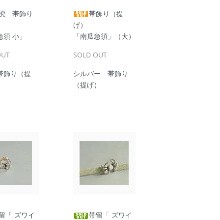
虎 帯飾り
帯飾り（提
げ）
急須 小」
「南瓜急須」（大）
OUT
SOLD OUT
帯飾り（提
シルバー 帯飾り
（提げ）
留「 ズワイ
帯留「 ズワイ