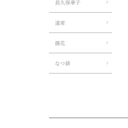
長久保華子
道甫
孺花
なつ緋
ショッピングガイド