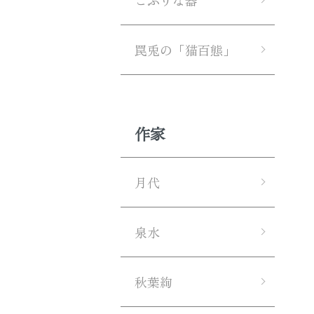
こぶりな器
罠兎の「猫百態」
作家
月代
泉水
秋葉絢