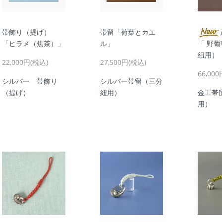
帯飾り（提げ）
帯留「荷葉とカエ
「ヒラメ（焦茶）」
ル」
「 野葡
紐用）
22,000円(税込)
27,500円(税込)
66,00
シルバー 帯飾り
シルバー帯留（三分
（提げ）
紐用）
金工帯
用）