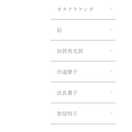
カタクラケンタ
狛
加賀美光訓
作道僚子
由良薫子
常信明子