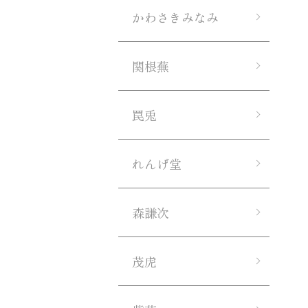
かわさきみなみ
関根蕪
罠兎
れんげ堂
森謙次
茂虎