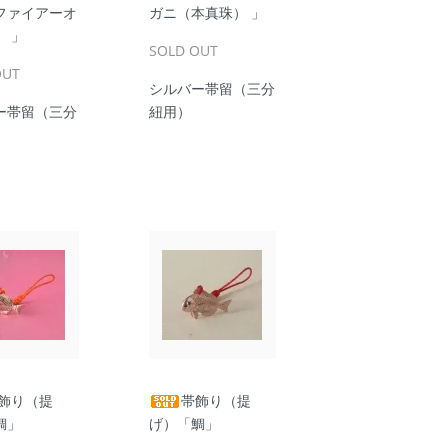
ファイアーオ
ガニ（本真珠） 」
） 」
SOLD OUT
OUT
シルバー帯留（三分
ー帯留（三分
紐用）
飾り（提
帯飾り（提
鯛」
げ）「鯛」