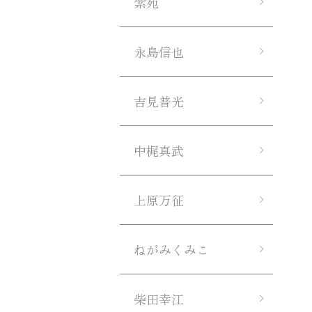
紫苑
永島信也
吉見普光
中梶真武
上原万征
ねがみくみこ
柴田幸江