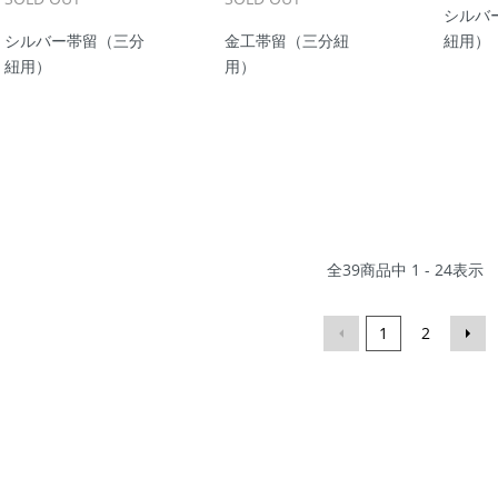
シルバ
シルバー帯留（三分
金工帯留（三分紐
紐用）
紐用）
用）
全
39
商品中
1 - 24
表示
1
2