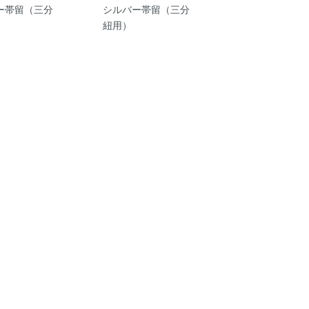
ー帯留（三分
シルバー帯留（三分
紐用）