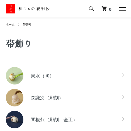
0
ホーム
帯飾り
帯飾り
カテゴリー一覧
泉水（陶）
森謙次（彫刻）
関根蕪（彫刻、金工）