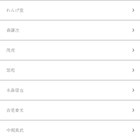
れんげ堂
森謙次
茂虎
紫苑
永島信也
吉見普光
中梶真武