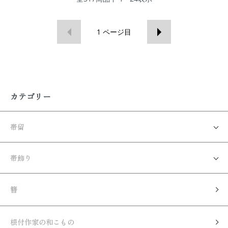
1
ページ目
カテゴリー
帯留
帯飾り
簪
根付作家の和こもの