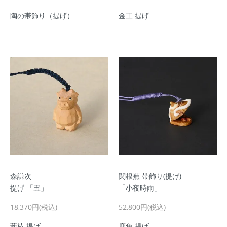
陶の帯飾り（提げ）
金工 提げ
森謙次
関根蕪 帯飾り(提げ)
提げ 「丑」
「小夜時雨」
18,370円(税込)
52,800円(税込)
藪椿 提げ
鹿角 提げ