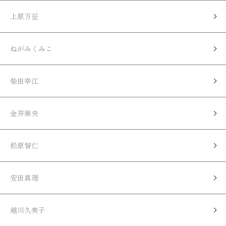
上原万征
ねがみくみこ
柴田幸江
金井麻央
松原智仁
安田真理
越川久美子