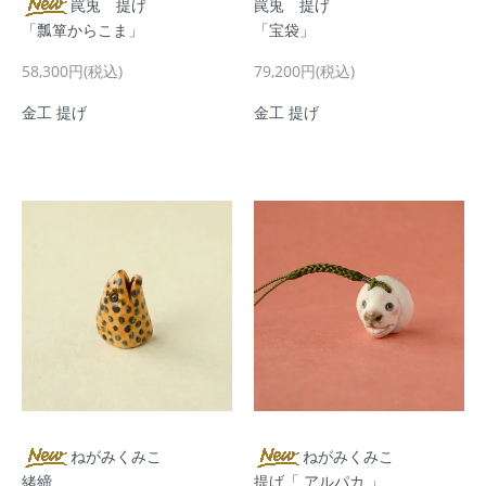
罠兎 提げ
罠兎 提げ
「瓢箪からこま」
「宝袋」
58,300円(税込)
79,200円(税込)
金工 提げ
金工 提げ
ねがみくみこ
ねがみくみこ
緒締
提げ「 アルパカ 」