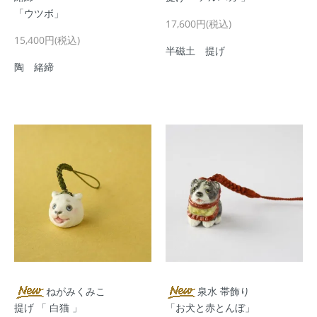
「ウツボ」
17,600円(税込)
15,400円(税込)
半磁土 提げ
陶 緒締
ねがみくみこ
泉水 帯飾り
提げ 「 白猫 」
「お犬と赤とんぼ」