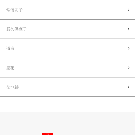
常信明子
長久保華子
道甫
孺花
なつ緋