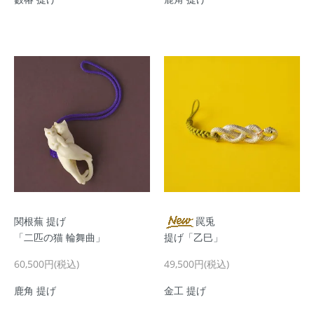
関根蕪 提げ
罠兎
「二匹の猫 輪舞曲」
提げ「乙巳」
60,500円(税込)
49,500円(税込)
鹿角 提げ
金工 提げ