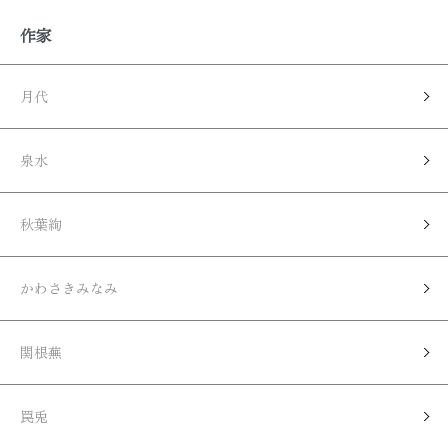
作家
月代
泉水
秋葉絢
かわさきみなみ
関根蕪
罠兎