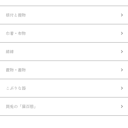
根付と提物
巾着・布物
緒締
置物・蓋物
こぶりな器
罠兎の「猫百態」