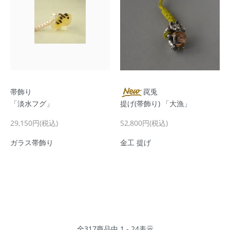
帯飾り
罠兎
「淡水フグ」
提げ(帯飾り) 「大漁」
29,150円(税込)
52,800円(税込)
ガラス帯飾り
金工 提げ
全
317
商品中
1 - 24
表示