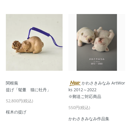
関根蕪
かわさきみなみ ArtWor
提げ「髦耋 猫に牡丹」
ks 2012～2022
※郵送ご対応商品
52,800円(税込)
550円(税込)
桜木の提げ
かわさきみなみ作品集