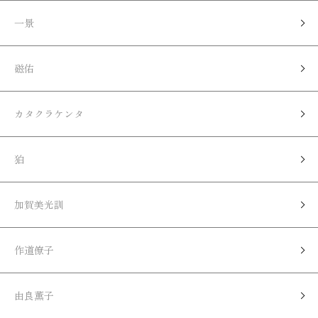
一景
磁佑
カタクラケンタ
狛
加賀美光訓
作道僚子
由良薫子