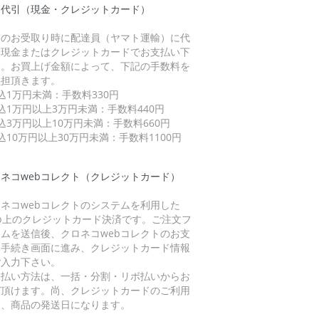
品代引（現金・クレジットカード）
品のお受取り時に配達員（ヤマト運輸）に代
を現金またはクレジットカードでお支払い下
い。お買上げ金額によって、下記の手数料を
負担頂きます。
込1万円未満：手数料330円
込1万円以上3万円未満：手数料440円
込3万円以上10万円未満：手数料660円
込10万円以上30万円未満：手数料1100円
ネコwebコレクト（クレジットカード）
ネコwebコレクトのシステムを利用した
eb上のクレジットカード決済です。ご注文フ
ームを送信後、クロネコwebコレクトのお支
い手続き画面に進み、クレジットカード情報
ご入力下さい。
支払い方法は、一括・分割・リボ払いからお
び頂けます。尚、クレジットカードのご利用
は、商品の発送日になります。