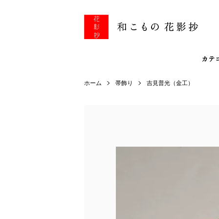
カテ
ホーム
帯飾り
吉見普光（金工）