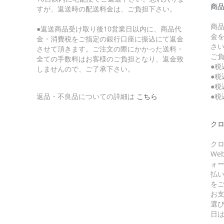
商
すが、返送時の配送料金は、ご負担下さい。
商
●返送商品受け取り後10営業日以内に、商品代
金
金・消費税をご指定の銀行口座に振込にて返金
さ
させて頂きます。ご注文の際にかかった送料・
ご
全ての手数料はお客様のご負担となり、返金致
●税
しませんので、ご了承下さい。
●税
●税
返品・不良品についての詳細は
こちら
●税
クロ
クロ
W
ォ
払
を
お
選
日