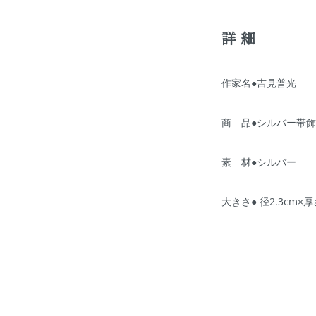
詳細
作家名●吉見普光
商 品●シルバー帯
素 材●シルバー
大きさ● 径2.3cm×厚