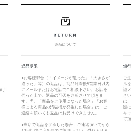
RETURN
返品について
返品期限
銀
●お客様都合（「イメージが違った」「大きさが
ご
違った」等）の返品は、商品到着後5営業日以内
ル
頂け
にメールまたはお電話でご相談下さい。お話を
認
伺った上で、返品の可否を判断させて頂きま
さ
す。尚、「商品をご使用になった場合」「お客
は
様による商品の汚破損が発生した場合」は、ご
際
連絡を頂いても返品はお受けできません。
キ
て
●当店で返品を了承した場合、ご連絡頂いてから
10日以内に宅配便でご返送下さい。恐れ入りま