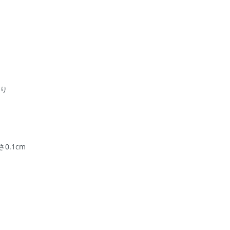
飾り
さ0.1cm