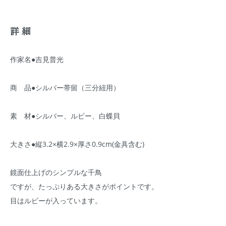
詳細
作家名●吉見普光
商 品●シルバー帯留（三分紐用）
素 材●シルバー、ルビー、白蝶貝
大きさ●縦3.2×横2.9×厚さ0.9cm(金具含む)
鏡面仕上げのシンプルな千鳥
ですが、たっぷりある大きさがポイントです。
目はルビーが入っています。