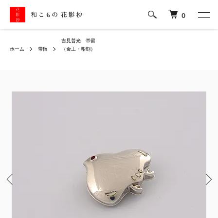
0
吉見普光 帯留
ホーム
帯留
（金工・彫刻）