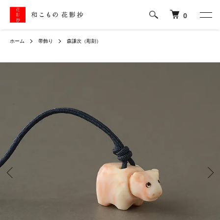
0
ホーム
帯飾り
森謙次（彫刻）