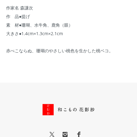
作家名 森謙次
作 品●提げ
素 材●珊瑚、水牛角、鹿角（眼）
大きさ●1.4cm×1.3cm×2.1cm
赤べこならぬ、珊瑚のやさしい桃色を生かした桃ベコ。