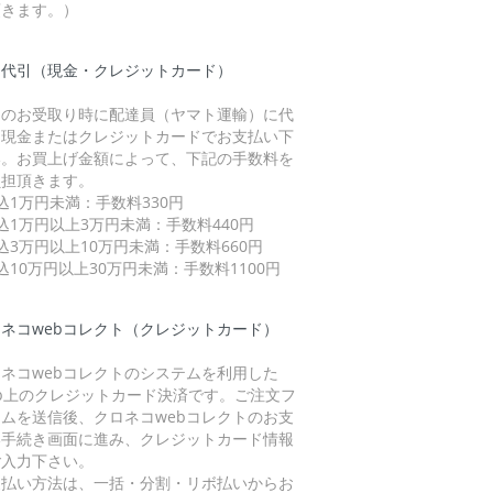
頂きます。）
品代引（現金・クレジットカード）
品のお受取り時に配達員（ヤマト運輸）に代
を現金またはクレジットカードでお支払い下
い。お買上げ金額によって、下記の手数料を
負担頂きます。
込1万円未満：手数料330円
込1万円以上3万円未満：手数料440円
込3万円以上10万円未満：手数料660円
込10万円以上30万円未満：手数料1100円
ネコwebコレクト（クレジットカード）
ネコwebコレクトのシステムを利用した
eb上のクレジットカード決済です。ご注文フ
ームを送信後、クロネコwebコレクトのお支
い手続き画面に進み、クレジットカード情報
ご入力下さい。
支払い方法は、一括・分割・リボ払いからお