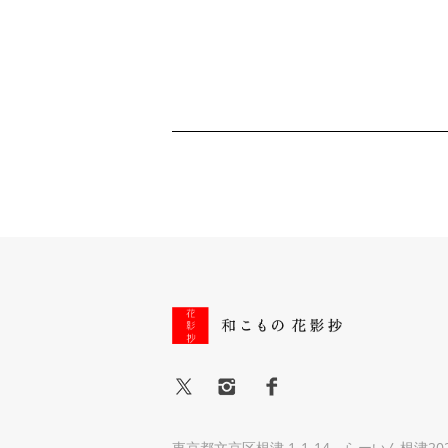
東京都文京区根津 1-1-14 らーいん根津20