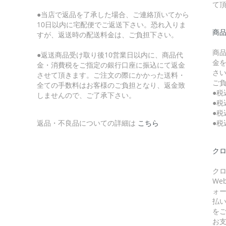
て
●当店で返品を了承した場合、ご連絡頂いてから
10日以内に宅配便でご返送下さい。恐れ入りま
商
すが、返送時の配送料金は、ご負担下さい。
商
●返送商品受け取り後10営業日以内に、商品代
金
金・消費税をご指定の銀行口座に振込にて返金
さ
させて頂きます。ご注文の際にかかった送料・
ご
全ての手数料はお客様のご負担となり、返金致
●税
しませんので、ご了承下さい。
●税
●税
返品・不良品についての詳細は
こちら
●税
クロ
クロ
W
ォ
払
を
お