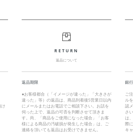
RETURN
返品について
返品期限
銀
●お客様都合（「イメージが違った」「大きさが
ご
違った」等）の返品は、商品到着後5営業日以内
ル
頂け
にメールまたはお電話でご相談下さい。お話を
認
伺った上で、返品の可否を判断させて頂きま
さ
す。尚、「商品をご使用になった場合」「お客
は
様による商品の汚破損が発生した場合」は、ご
際
連絡を頂いても返品はお受けできません。
キ