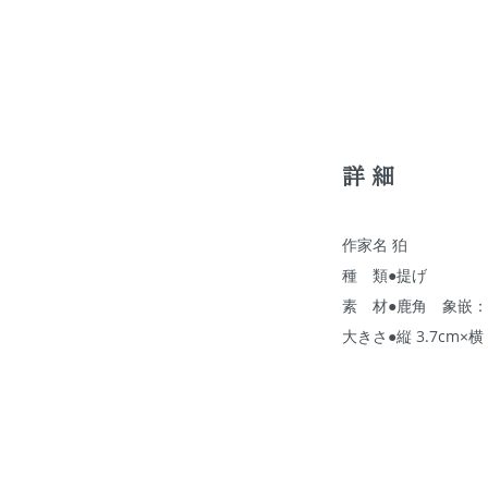
詳細
作家名 狛
種 類●提げ
素 材●鹿角 象嵌
大きさ●縦 3.7cm×横 