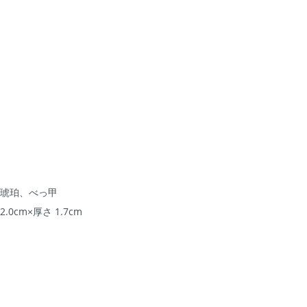
：琥珀、べっ甲
2.0cm×厚さ 1.7cm