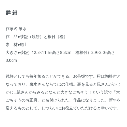
詳細
作家名 泉水
作 品●茶盌（鏡餅）と根付（橙）
素 材●磁土
大きさ●茶盌）12.8×11.5×高さ8.3cm 橙根付）2.9×2.0×高さ
3.0cm
鏡餅としても毎年飾ることができる、お茶盌です。橙は陶根付と
なっており、泉水さんならではの仕様。裏を見ると鼠さんがかじ
かじ…鼠さんからみるとなんと大きなごちそう！という訳で「大
ごちそうのお正月」と名付けられた、作品になりました。新年を
迎えるものとして、しつらいにお役立ていただけると幸いです。