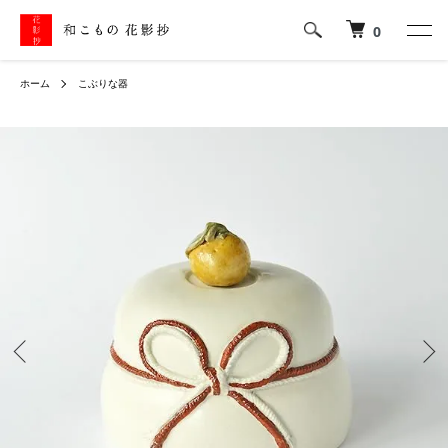
0
ホーム
こぶりな器