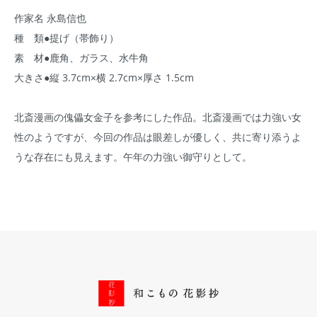
作家名 永島信也
種 類●提げ（帯飾り）
素 材●鹿角、ガラス、水牛角
大きさ●縦 3.7cm×横 2.7cm×厚さ 1.5cm
北斎漫画の傀儡女金子を参考にした作品。北斎漫画では力強い女
性のようですが、今回の作品は眼差しが優しく、共に寄り添うよ
うな存在にも見えます。午年の力強い御守りとして。