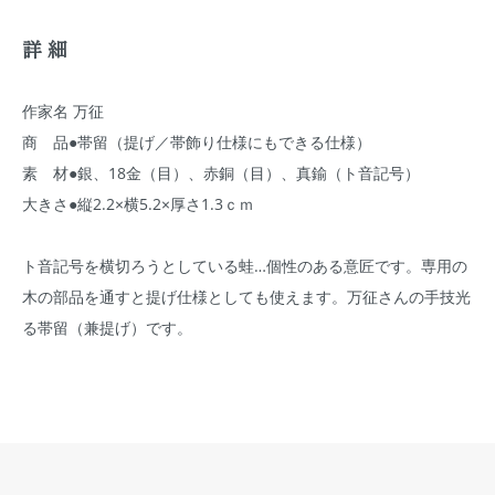
詳細
作家名 万征
商 品●帯留（提げ／帯飾り仕様にもできる仕様）
素 材●銀、18金（目）、赤銅（目）、真鍮（ト音記号）
大きさ●縦2.2×横5.2×厚さ1.3ｃｍ
ト音記号を横切ろうとしている蛙…個性のある意匠です。専用の
木の部品を通すと提げ仕様としても使えます。万征さんの手技光
る帯留（兼提げ）です。