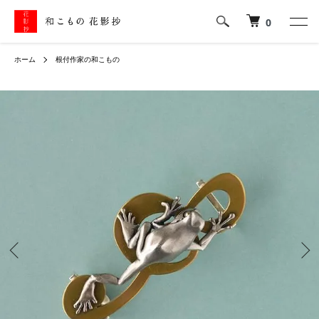
0
ホーム
根付作家の和こもの