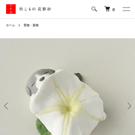
0
ホーム
置物・蓋物