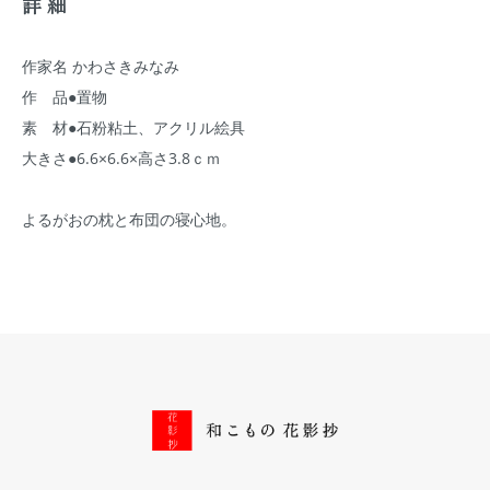
詳細
作家名 かわさきみなみ
作 品●置物
素 材●石粉粘土、アクリル絵具
大きさ●6.6×6.6×高さ3.8ｃｍ
よるがおの枕と布団の寝心地。