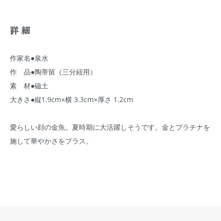
詳細
作家名●泉水
作 品●陶帯留（三分紐用）
素 材●磁土
大きさ●縦1.9cm×横 3.3cm×厚さ 1.2cm
愛らしい顔の金魚。夏時期に大活躍しそうです。金とプラチナを
施して華やかさをプラス。