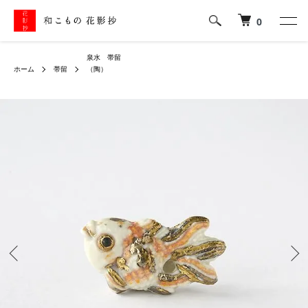
0
泉水 帯留
ホーム
帯留
（陶）