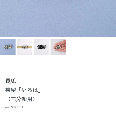
罠兎
帯留「いろは」
（三分紐用）
wnu24120703