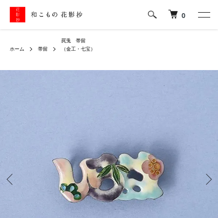
0
罠兎 帯留
ホーム
帯留
（金工・七宝）