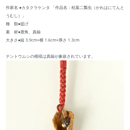
作家名 ●カタクラケンタ 「作品名：枯葉二瓢虫（かれはにてんと
うむし）」
種 類●提げ
素 材●鹿角、真鍮
大きさ●縦 3.9cm×横 1.6cm×厚さ 1.3cm
テントウムシの模様は真鍮が象嵌されています。