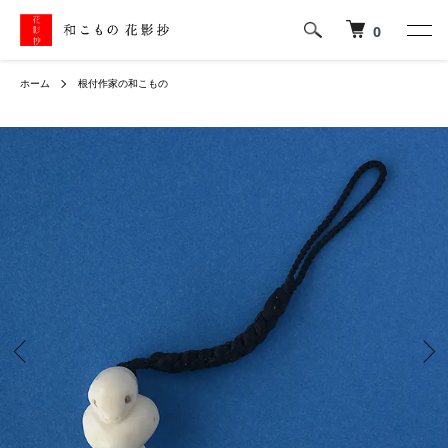
0
ホーム
根付作家の和こもの