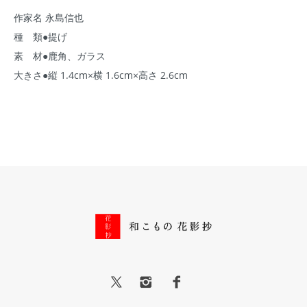
作家名 永島信也
種 類●提げ
素 材●鹿角、ガラス
大きさ●縦 1.4cm×横 1.6cm×高さ 2.6cm