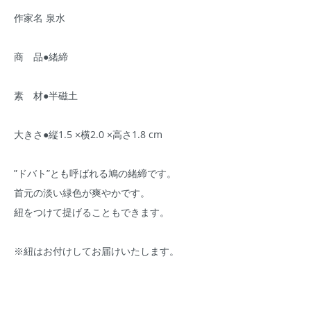
作家名 泉水
商 品●緒締
素 材●半磁土
大きさ●縦1.5 ×横2.0 ×高さ1.8 cm
”ドバト”とも呼ばれる鳩の緒締です。
首元の淡い緑色が爽やかです。
紐をつけて提げることもできます。
※紐はお付けしてお届けいたします。