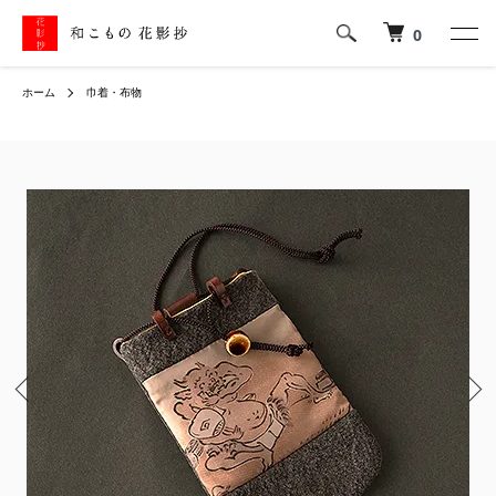
0
ホーム
巾着・布物