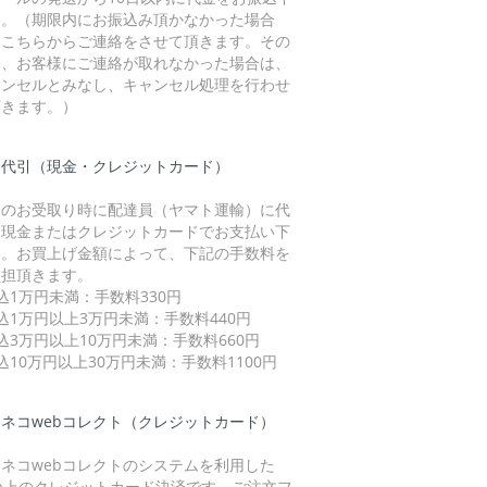
い。（期限内にお振込み頂かなかった場合
、こちらからご連絡をさせて頂きます。その
に、お客様にご連絡が取れなかった場合は、
ャンセルとみなし、キャンセル処理を行わせ
頂きます。）
品代引（現金・クレジットカード）
品のお受取り時に配達員（ヤマト運輸）に代
を現金またはクレジットカードでお支払い下
い。お買上げ金額によって、下記の手数料を
負担頂きます。
込1万円未満：手数料330円
込1万円以上3万円未満：手数料440円
込3万円以上10万円未満：手数料660円
込10万円以上30万円未満：手数料1100円
ネコwebコレクト（クレジットカード）
ネコwebコレクトのシステムを利用した
eb上のクレジットカード決済です。ご注文フ