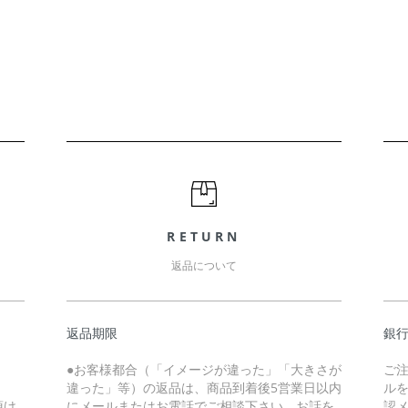
RETURN
返品について
返品期限
銀
●お客様都合（「イメージが違った」「大きさが
ご
違った」等）の返品は、商品到着後5営業日以内
ル
頂け
にメールまたはお電話でご相談下さい。お話を
認