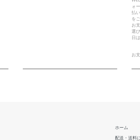
ォ
払
を
お
選
日
お
ホーム
配送・送料