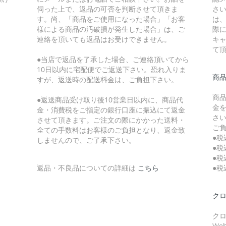
伺った上で、返品の可否を判断させて頂きま
さ
す。尚、「商品をご使用になった場合」「お客
は
様による商品の汚破損が発生した場合」は、ご
際
連絡を頂いても返品はお受けできません。
キ
て
●当店で返品を了承した場合、ご連絡頂いてから
10日以内に宅配便でご返送下さい。恐れ入りま
商
すが、返送時の配送料金は、ご負担下さい。
商
●返送商品受け取り後10営業日以内に、商品代
金
金・消費税をご指定の銀行口座に振込にて返金
さ
させて頂きます。ご注文の際にかかった送料・
ご
全ての手数料はお客様のご負担となり、返金致
●税
しませんので、ご了承下さい。
●税
●税
返品・不良品についての詳細は
こちら
●税
クロ
クロ
W