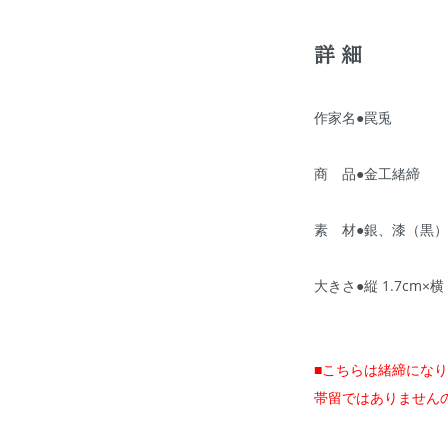
詳細
作家名●罠兎
商 品●金工緒締
素 材●銀、漆（黒
大きさ●縦 1.7cm×横 
■こちらは緒締にな
帯留ではありません