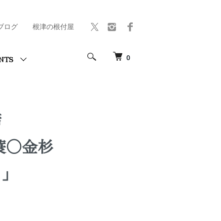
ブログ
根津の根付屋
0
NTS
締
 蓑○金杉
 」